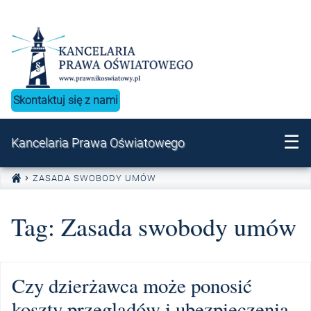
Przejdź do treści
Skontaktuj się z nami
☰
Kancelaria Prawa Oświatowego
ZASADA SWOBODY UMÓW
Tag:
Zasada swobody umów
Czy dzierżawca może ponosić
koszty przeglądów i ubezpieczenia