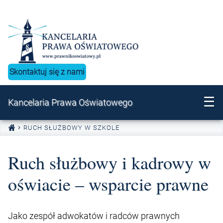
Przejdź do treści
Skontaktuj się z nami
☰
Kancelaria Prawa Oświatowego
RUCH SŁUŻBOWY W SZKOLE
Ruch służbowy i kadrowy w
oświacie – wsparcie prawne
Jako zespół adwokatów i radców prawnych