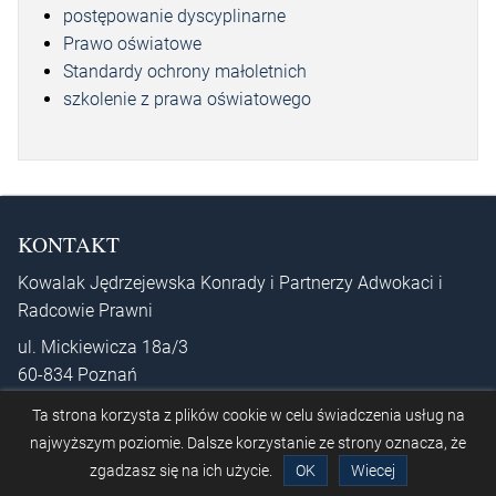
postępowanie dyscyplinarne
Prawo oświatowe
Standardy ochrony małoletnich
szkolenie z prawa oświatowego
KONTAKT
Kowalak Jędrzejewska Konrady i Partnerzy Adwokaci i
Radcowie Prawni
ul. Mickiewicza 18a/3
60-834 Poznań
e-mail:
kancelaria@prawnikoswiatowy.pl
Ta strona korzysta z plików cookie w celu świadczenia usług na
najwyższym poziomie. Dalsze korzystanie ze strony oznacza, że
www:
prawnikpoznanski.pl
zgadzasz się na ich użycie.
OK
Wiecej
ODDZIAŁ W JAROCINIE