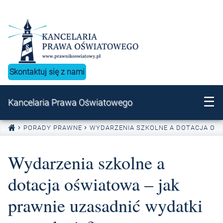
Przejdź do treści
Skontaktuj się z nami
☰
Kancelaria Prawa Oświatowego
PORADY PRAWNE
WYDARZENIA SZKOLNE A DOTACJA OŚW
Wydarzenia szkolne a
dotacja oświatowa – jak
prawnie uzasadnić wydatki