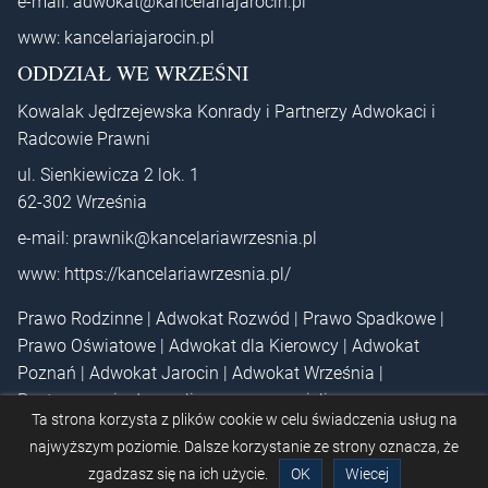
e-mail:
adwokat@kancelariajarocin.pl
www:
kancelariajarocin.pl
ODDZIAŁ WE WRZEŚNI
Kowalak Jędrzejewska Konrady i Partnerzy Adwokaci i
Radcowie Prawni
ul. Sienkiewicza 2 lok. 1
62-302 Września
e-mail:
prawnik@kancelariawrzesnia.pl
www:
https://kancelariawrzesnia.pl/
Prawo Rodzinne
|
Adwokat Rozwód
|
Prawo Spadkowe
|
Prawo Oświatowe
|
Adwokat dla Kierowcy
|
Adwokat
Poznań
|
Adwokat Jarocin
|
Adwokat Września
|
Postępowanie dyscyplinarne nauczycieli
Ta strona korzysta z plików cookie w celu świadczenia usług na
najwyższym poziomie. Dalsze korzystanie ze strony oznacza, że
© 2024 Kowalak Jędrzejewska Konrady i Partnerzy Adwokaci i
zgadzasz się na ich użycie.
OK
Wiecej
Radcowie Prawni |
Polityka prywatności
|
Regulamin szkoleń