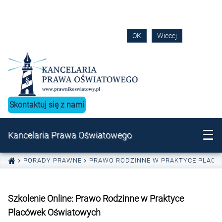
Ta strona korzysta z plików cookie w celu świadczenia usług na
najwyższym poziomie. Dalsze korzystanie ze strony oznacza, że
zgadzasz się na ich użycie.
OK
Wiecej
Przejdź
do
treści
Skontaktuj się z nami
☰
Kancelaria Prawa Oświatowego
PORADY PRAWNE
PRAWO RODZINNE W PRAKTYCE PLAC
Szkolenie Online: Prawo Rodzinne w Praktyce
Placówek Oświatowych