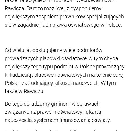
także nauczycielom i rodzicom wychowanków z
Rawicza. Bardzo możliwe, iż dysponujemy
największym zespołem prawników specjalizujących
się w zagadnieniach prawa oświatowego w Polsce.
Od wielu lat obsługujemy wiele podmiotów
prowadzących placówki oświatowe, w tym chyba
największy tego typu podmiot w Polsce prowadzący
kilkadziesiąt placówek oświatowych na terenie całej
Polski i zatrudniający kilkuset nauczycieli. W tym
także w Rawiczu.
Do tego doradzamy gminom w sprawach
związanych z prawem oświatowym, kartą
nauczyciela, systemem finansowania oświaty.