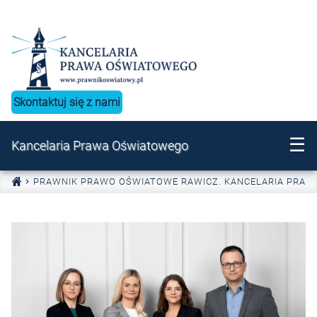
Przejdź do treści
Skontaktuj się z nami
☰
Kancelaria Prawa Oświatowego
PRAWNIK PRAWO OŚWIATOWE RAWICZ. KANCELARIA PRA