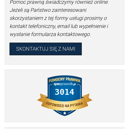
Pomoc prawną świadczymy również online.
Jeżeli są Państwo zainteresowani
skorzystaniem z tej formy usługi prosimy o
kontakt telefoniczny, email lub wypełnienie i
wysłanie formularza kontaktowego.
SKONTAKTUJ SIĘ Z NAMI
3014