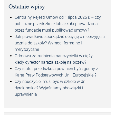
Ostatnie wpisy
Centralny Rejestr Umów od 1 lipca 2026 r. – czy
publiczne przedszkole lub szkoła prowadzona
przez fundację musi publikować umowy?
Jak prawidłowo sporządzić decyzję o nieprzyjęciu
ucznia do szkoły? Wymogi formalne i
merytoryczne
Odmowa zatrudnienia nauczycielki w ciąży –
kiedy dyrektor naraża szkołę na pozew?
Czy statut przedszkola powinien być zgodny z
Kartą Praw Podstawowych Unii Europejskiej?
Czy nauczyciel musi być w szkole w dni
dyrektorskie? Wyjaśniamy obowiązki i
uprawnienia