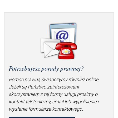
Potrzebujesz porady prawnej?
Pomoc prawną świadczymy również online.
Jeżeli są Państwo zainteresowani
skorzystaniem z tej formy usługi prosimy o
kontakt telefoniczny, email lub wypełnienie i
wysłanie formularza kontaktowego.