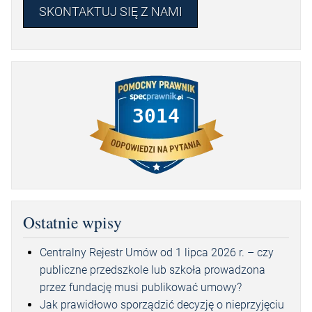
SKONTAKTUJ SIĘ Z NAMI
3014
Ostatnie wpisy
Centralny Rejestr Umów od 1 lipca 2026 r. – czy
publiczne przedszkole lub szkoła prowadzona
przez fundację musi publikować umowy?
Jak prawidłowo sporządzić decyzję o nieprzyjęciu