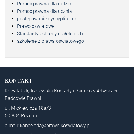
Pomoc prawna dla rodzica
Pomoc prawna dla ucznia
postępowanie dyscyplinarne
Prawo oświatowe
Standardy ochrony małoletnich
szkolenie z prawa oświatowego
KONTAKT
Kowalak Jędrzejewska Konrady i Partnerzy Adwokaci i
Radcowie Prawni
ul. Mickiewicza 18a/3
60-834 Poznań
e-mail:
kancelaria@prawnikoswiatowy.pl