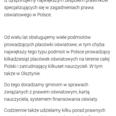
iż dysponujemy największym zespołem prawników
specjalizujących się w zagadnieniach prawa
oświatowego w Polsce.
Od wielu lat obsługujemy wiele podmiotów
prowadzących placówki oświatowe, w tym chyba
największy tego typu podmiot w Polsce prowadzący
kilkadziesiąt placówek oświatowych na terenie całej
Polski i zatrudniający kilkuset nauczycieli. W tym
także w Olsztynie.
Do tego doradzamy gminom w sprawach
związanych z prawem oświatowym, kartą
nauczyciela, systemem finansowania oświaty.
Codziennie także udzielamy kilku porad prawnych