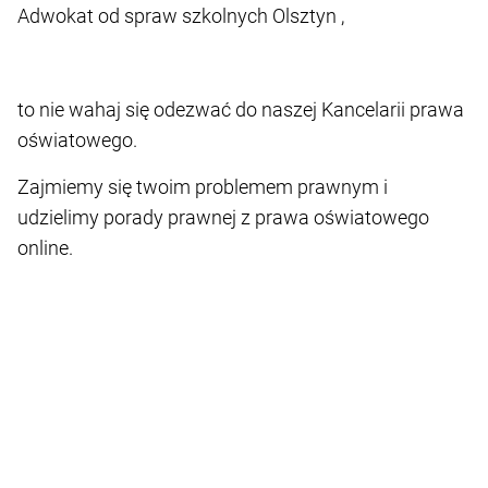
Adwokat od spraw szkolnych Olsztyn ,
to nie wahaj się odezwać do naszej Kancelarii prawa
oświatowego.
Zajmiemy się twoim problemem prawnym i
udzielimy porady prawnej z prawa oświatowego
online.