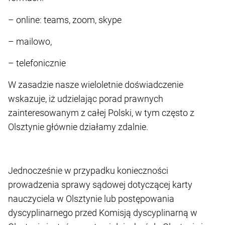
– online: teams, zoom, skype
– mailowo,
– telefonicznie
W zasadzie nasze wieloletnie doświadczenie
wskazuje, iż udzielając porad prawnych
zainteresowanym z całej Polski, w tym często z
Olsztynie głównie działamy zdalnie.
Jednocześnie w przypadku konieczności
prowadzenia sprawy sądowej dotyczącej karty
nauczyciela w Olsztynie lub postępowania
dyscyplinarnego przed Komisją dyscyplinarną w