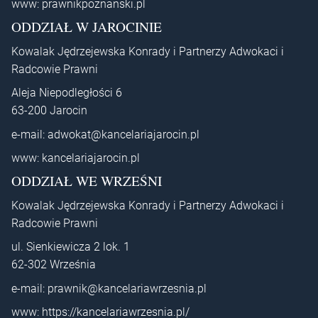
www:
prawnikpoznanski.pl
ODDZIAŁ W JAROCINIE
Kowalak Jędrzejewska Konrady i Partnerzy Adwokaci i
Radcowie Prawni
Aleja Niepodległości 6
63-200 Jarocin
e-mail:
adwokat@kancelariajarocin.pl
www:
kancelariajarocin.pl
ODDZIAŁ WE WRZEŚNI
Kowalak Jędrzejewska Konrady i Partnerzy Adwokaci i
Radcowie Prawni
ul. Sienkiewicza 2 lok. 1
62-302 Września
e-mail:
prawnik@kancelariawrzesnia.pl
www:
https://kancelariawrzesnia.pl/